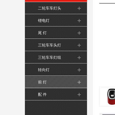
二轮车车灯头
锂电灯
尾 灯
三轮车车头灯
三轮车车灯组
转向灯
前 灯
配 件