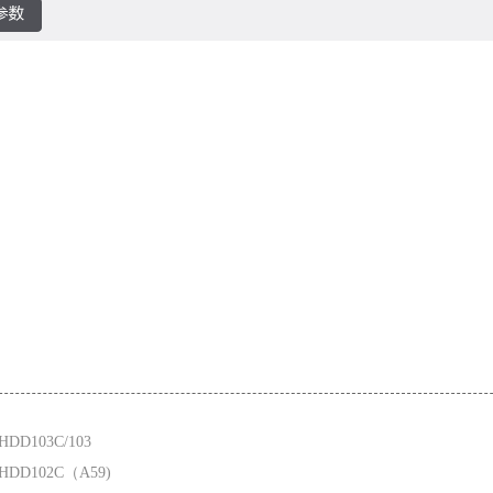
DD103C/103
HDD102C（A59)