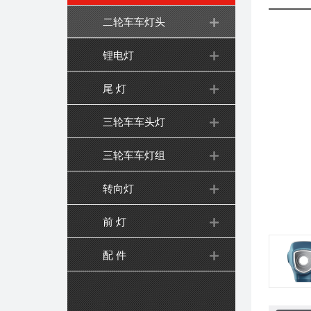
二轮车车灯头
锂电灯
尾 灯
三轮车车头灯
三轮车车灯组
转向灯
前 灯
配 件