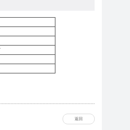
）
灯
返回