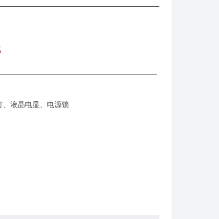
6
灯、液晶电显、电源锁