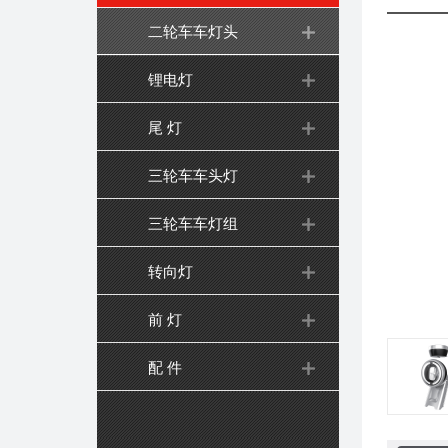
二轮车车灯头
锂电灯
尾 灯
三轮车车头灯
三轮车车灯组
转向灯
前 灯
配 件