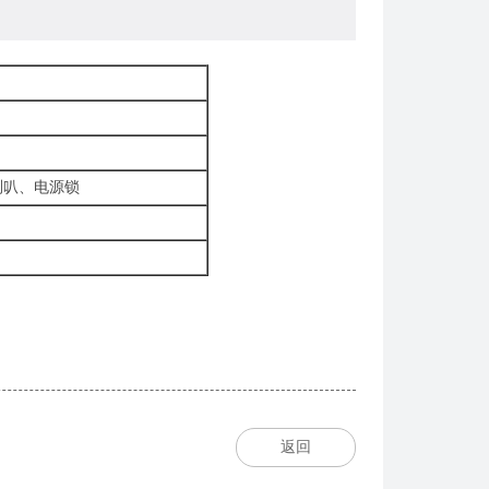
）
叭、电源锁
返回